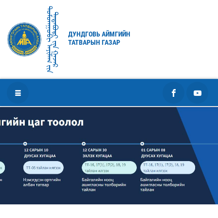
ᠳᠤᠮᠳᠠᠭᠣᠪᠢ ᠠᠶᠢᠮᠠᠭ ᠶ᠋ᠢᠨ
ᠲᠠᠲᠠᠪᠤᠷᠢ ᠶ᠋ᠢᠨ ᠭᠠᠵᠠᠷ
ДУНДГОВЬ АЙМГИЙН
ТАТВАРЫН ГАЗАР