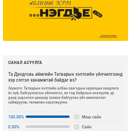
САНАЛ АСУУЛГА
Та Дундговь аймгийн Татварын хэлтсийн үйлчилгээнд
хэр сэтгэл ханамжтай байдаг вэ?
Зорилго: Татварын хэлтсийн албан хаагчдын харилцаа хандлага
ёс зүй, байгууллагын үйлчилгээ, ил тод байдлын үнэлүүлж, үр
дүнд үндэслэн цаашид зохион байгуулах үйл ажиллагааг
сайжруулж, төлөвлөн хэрэгжүүлнэ.
100.00%
Маш сайн
0.00%
Сайн