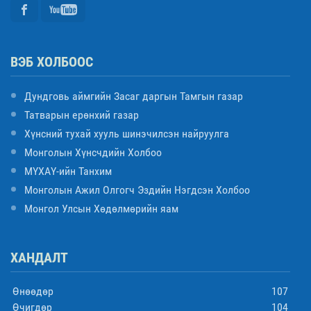
ВЭБ ХОЛБООС
Дундговь аймгийн Засаг даргын Тамгын газар
Татварын ерөнхий газар
Хүнсний тухай хууль шинэчилсэн найруулга
Монголын Хүнсчдийн Холбоо
МҮХАҮ-ийн Танхим
Монголын Ажил Олгогч Эздийн Нэгдсэн Холбоо
Монгол Улсын Хөдөлмөрийн яам
ХАНДАЛТ
Өнөөдөр
107
Өчигдөр
104