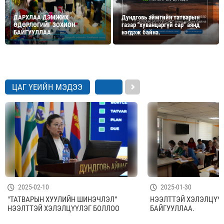
ДАРХЛАА ДЭМЖИХ
Дундговь аймгийн татварын
ӨДӨРЛӨГИЙГ ЗОХИОН
газар "хуванцаргүй сар" аянд
БАЙГУУЛЛАА.
нэгдэж байна.
ЦАГ ҮЕИЙН МЭДЭЭ
2025-02-10
2025-01-30
"ТАТВАРЫН ХУУЛИЙН ШИНЭЧЛЭЛ”
НЭЭЛТТЭЙ ХЭЛЭЛЦҮҮ
НЭЭЛТТЭЙ ХЭЛЭЛЦҮҮЛЭГ БОЛЛОО
БАЙГУУЛЛАА.