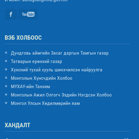
ВЭБ ХОЛБООС
Дундговь аймгийн Засаг даргын Тамгын газар
Татварын ерөнхий газар
Хүнсний тухай хууль шинэчилсэн найруулга
Монголын Хүнсчдийн Холбоо
МҮХАҮ-ийн Танхим
Монголын Ажил Олгогч Эздийн Нэгдсэн Холбоо
Монгол Улсын Хөдөлмөрийн яам
ХАНДАЛТ