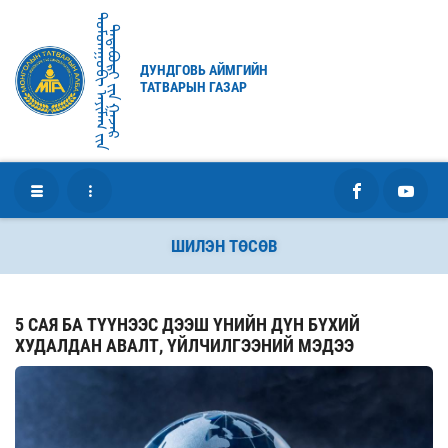
ᠳᠤᠮᠳᠠᠭᠣᠪᠢ ᠠᠶᠢᠮᠠᠭ ᠶ᠋ᠢᠨ
ᠲᠠᠲᠠᠪᠤᠷᠢ ᠶ᠋ᠢᠨ ᠭᠠᠵᠠᠷ
ДУНДГОВЬ АЙМГИЙН
ТАТВАРЫН ГАЗАР
ШИЛЭН ТӨСӨВ
5 САЯ БА ТҮҮНЭЭС ДЭЭШ ҮНИЙН ДҮН БҮХИЙ
ХУДАЛДАН АВАЛТ, ҮЙЛЧИЛГЭЭНИЙ МЭДЭЭ