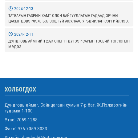
2024-12-13
ТАТВАРЫН ГАЗРЫН ХАМТ ОЛОН БАЙГУУЛЛАГЫН ГАДААД ОРЧНЫ
ЦАСЫГ ЦЭВЭРЛЭЖ, БОЛЗОШГҮЙ АЮУЛААС УРЬДЧИЛАН СЭРГИЙЛЛЭЭ.
2024-12-11
ДУНДГОВЬ АЙМГИЙН 2024 ОНЫ 11 ДҮГЭЭР САРЫН ТӨСВИЙН ОРЛОГЫН
МЭДЭЭ
ХОЛБОГДОХ
Дундговь аймаг, Сайнцагаан сумын 7-р баг, Ж.Пэлжээгийн
гудамж 1-100
Утас: 7059-1288
Факс: 976-7059-3033
И-мэйл: dundgobi@mta.gov.mn