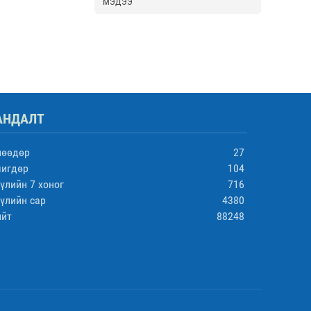
МЭДЭЭ
АНДАЛТ
нөөдөр
27
чигдөр
104
үлийн 7 хоног
716
үлийн сар
4380
ийт
88248