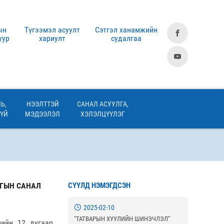
ын
Түгээмэл асуулт
Сэтгэл ханамжийн
уур
хариулт
судалгаа
Ь,
НЭЭЛТТЭЙ
САНАЛ АСУУЛГА,
ЗҮЙ
МЭДЭЭЛЭЛ
ХЭЛЭЛЦҮҮЛЭГ
ОГЫН САНАЛ
СҮҮЛД НЭМЭГДСЭН
2025-02-10
"ТАТВАРЫН ХУУЛИЙН ШИНЭЧЛЭЛ”
лийн 12 дугаар