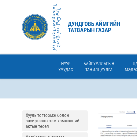
ᠳᠤᠮᠳᠠᠭᠣᠪᠢ ᠠᠶᠢᠮᠠᠭ ᠶ᠋ᠢᠨ
ᠲᠠᠲᠠᠪᠤᠷᠢ ᠶ᠋ᠢᠨ ᠭᠠᠵᠠᠷ
ДУНДГОВЬ АЙМГИЙН
ТАТВАРЫН ГАЗАР
НҮҮР
БАЙГУУЛЛАГЫН
Ц
ХУУДАС
ТАНИЛЦУУЛГА
МЭДЭЭ
Хууль тогтоомж болон
захиргааны хэм хэмжээний
актын төсөл