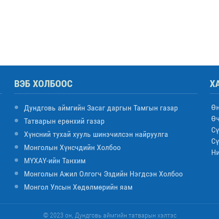
ВЭБ ХОЛБООС
Х
Ө
Дундговь аймгийн Засаг даргын Тамгын газар
Ө
Татварын ерөнхий газар
Сү
Хүнсний тухай хууль шинэчилсэн найруулга
Сү
Монголын Хүнсчдийн Холбоо
Н
МҮХАҮ-ийн Танхим
Монголын Ажил Олгогч Эздийн Нэгдсэн Холбоо
Монгол Улсын Хөдөлмөрийн яам
© 2023 он, Дундговь аймгийн татварын хэлтэс