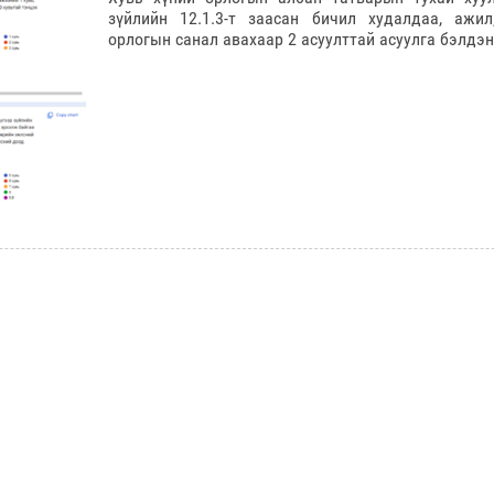
зүйлийн 12.1.3-т заасан бичил худалдаа, ажил
орлогын санал авахаар 2 асуулттай асуулга бэлдэ