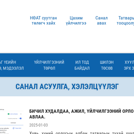
НӨАТ суутган
Цахим
Санал
Татвар
төлөгч хайх
үйлчилгээ
авах
тооцоол
АГ ҮЕИЙН
ҮЙЛЧИЛГЭЭНИЙ
ИЛ ТОД
ШИЛЭН
ХУУЛ
, МЭДЭЭЛЭЛ
ТӨРӨЛ
БАЙДАЛ
ТӨСӨВ
ЭРХ 
САНАЛ АСУУЛГА, ХЭЛЭЛЦҮҮЛЭГ
БИЧИЛ ХУДАЛДАА, АЖИЛ, ҮЙЛЧИЛГЭЭНИЙ ОРЛ
АВЛАА.
2025-01-03
Хувь хүний орлогын албан татварын тухай хуу