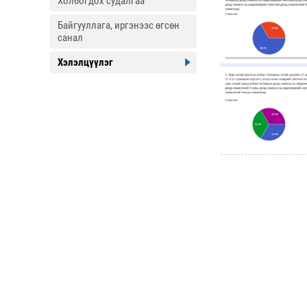
Холбогдох судалгаа
Байгууллага, иргэнээс өгсөн
санал
Хэлэлцүүлэг