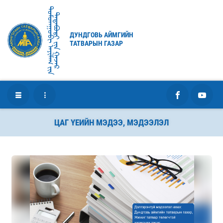
ᠳᠤᠮᠳᠠᠭᠣᠪᠢ ᠠᠶᠢᠮᠠᠭ ᠶ᠋ᠢᠨ
ᠲᠠᠲᠠᠪᠤᠷᠢ ᠶ᠋ᠢᠨ ᠭᠠᠵᠠᠷ
ДУНДГОВЬ АЙМГИЙН
ТАТВАРЫН ГАЗАР
ЦАГ ҮЕИЙН МЭДЭЭ, МЭДЭЭЛЭЛ