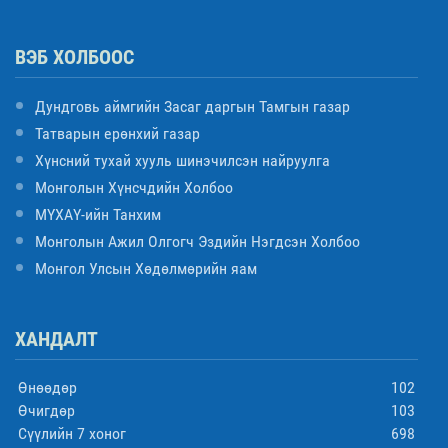
ВЭБ ХОЛБООС
Дундговь аймгийн Засаг даргын Тамгын газар
Татварын ерөнхий газар
Хүнсний тухай хууль шинэчилсэн найруулга
Монголын Хүнсчдийн Холбоо
МҮХАҮ-ийн Танхим
Монголын Ажил Олгогч Эздийн Нэгдсэн Холбоо
Монгол Улсын Хөдөлмөрийн яам
ХАНДАЛТ
Өнөөдөр
102
Өчигдөр
103
Сүүлийн 7 хоног
698