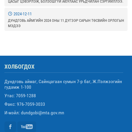
ЦАСЫГ ЦЭВЭРЛЭЖ, БОЛЗОШГҮЙ АЮУЛААС УРЬДЧИЛАН СЭРГИЙЛЛЭЭ.
2024-12-11
ДУНДГОВЬ АЙМГИЙН 2024 ОНЫ 11 ДҮГЭЭР САРЫН ТӨСВИЙН ОРЛОГЫН
МЭДЭЭ
ХОЛБОГДОХ
Дундговь аймаг, Сайнцагаан сумын 7-р баг, Ж.Пэлжээгийн
гудамж 1-100
Утас: 7059-1288
Факс: 976-7059-3033
И-мэйл: dundgobi@mta.gov.mn