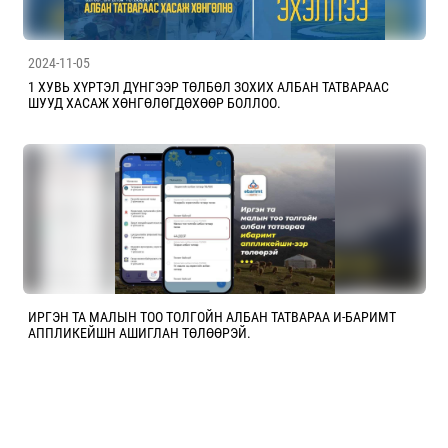
2024-11-05
1 ХУВЬ ХҮРТЭЛ ДҮНГЭЭР ТӨЛБӨЛ ЗОХИХ АЛБАН ТАТВАРААС
ШУУД ХАСАЖ ХӨНГӨЛӨГДӨХӨӨР БОЛЛОО.
ИРГЭН ТА МАЛЫН ТОО ТОЛГОЙН АЛБАН ТАТВАРАА И-БАРИМТ
АППЛИКЕЙШН АШИГЛАН ТӨЛӨӨРЭЙ.