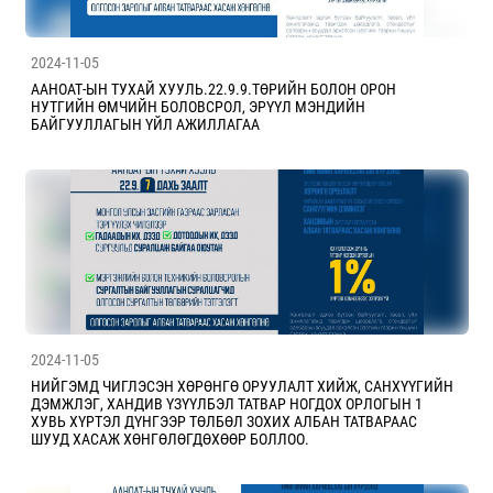
2024-11-05
ААНОАТ-ЫН ТУХАЙ ХУУЛЬ.22.9.9.ТӨРИЙН БОЛОН ОРОН
НУТГИЙН ӨМЧИЙН БОЛОВСРОЛ, ЭРҮҮЛ МЭНДИЙН
БАЙГУУЛЛАГЫН ҮЙЛ АЖИЛЛАГАА
2024-11-05
НИЙГЭМД ЧИГЛЭСЭН ХӨРӨНГӨ ОРУУЛАЛТ ХИЙЖ, САНХҮҮГИЙН
ДЭМЖЛЭГ, ХАНДИВ ҮЗҮҮЛБЭЛ ТАТВАР НОГДОХ ОРЛОГЫН 1
ХУВЬ ХҮРТЭЛ ДҮНГЭЭР ТӨЛБӨЛ ЗОХИХ АЛБАН ТАТВАРААС
ШУУД ХАСАЖ ХӨНГӨЛӨГДӨХӨӨР БОЛЛОО.