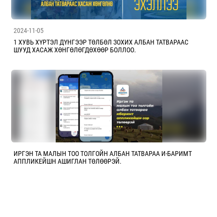
2024-11-05
1 ХУВЬ ХҮРТЭЛ ДҮНГЭЭР ТӨЛБӨЛ ЗОХИХ АЛБАН ТАТВАРААС
ШУУД ХАСАЖ ХӨНГӨЛӨГДӨХӨӨР БОЛЛОО.
ИРГЭН ТА МАЛЫН ТОО ТОЛГОЙН АЛБАН ТАТВАРАА И-БАРИМТ
АППЛИКЕЙШН АШИГЛАН ТӨЛӨӨРЭЙ.