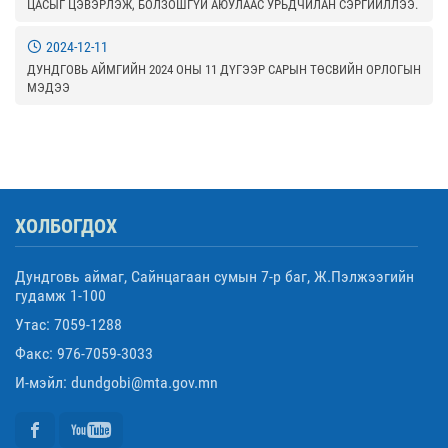
ЦАСЫГ ЦЭВЭРЛЭЖ, БОЛЗОШГҮЙ АЮУЛААС УРЬДЧИЛАН СЭРГИЙЛЛЭЭ.
2024-12-11
ДУНДГОВЬ АЙМГИЙН 2024 ОНЫ 11 ДҮГЭЭР САРЫН ТӨСВИЙН ОРЛОГЫН
МЭДЭЭ
ХОЛБОГДОХ
Дундговь аймаг, Сайнцагаан сумын 7-р баг, Ж.Пэлжээгийн
гудамж 1-100
Утас: 7059-1288
Факс: 976-7059-3033
И-мэйл: dundgobi@mta.gov.mn