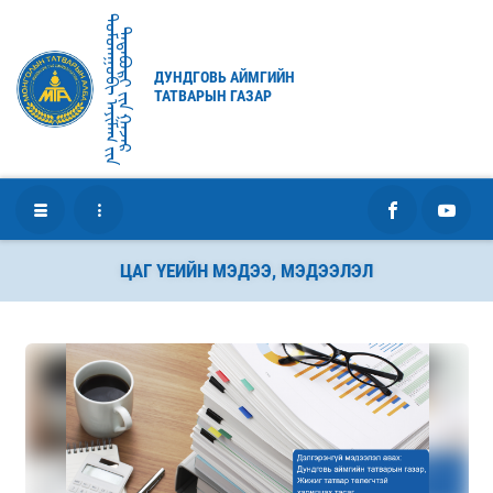
ᠳᠤᠮᠳᠠᠭᠣᠪᠢ ᠠᠶᠢᠮᠠᠭ ᠶ᠋ᠢᠨ
ᠲᠠᠲᠠᠪᠤᠷᠢ ᠶ᠋ᠢᠨ ᠭᠠᠵᠠᠷ
ДУНДГОВЬ АЙМГИЙН
ТАТВАРЫН ГАЗАР
ЦАГ ҮЕИЙН МЭДЭЭ, МЭДЭЭЛЭЛ