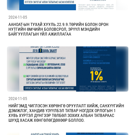
2024-11-05
ААНОАТ-ЫН ТУХАЙ ХУУЛЬ.22.9.9.ТӨРИЙН БОЛОН ОРОН
НУТГИЙН ӨМЧИЙН БОЛОВСРОЛ, ЭРҮҮЛ МЭНДИЙН
БАЙГУУЛЛАГЫН ҮЙЛ АЖИЛЛАГАА
2024-11-05
НИЙГЭМД ЧИГЛЭСЭН ХӨРӨНГӨ ОРУУЛАЛТ ХИЙЖ, САНХҮҮГИЙН
ДЭМЖЛЭГ, ХАНДИВ ҮЗҮҮЛБЭЛ ТАТВАР НОГДОХ ОРЛОГЫН 1
ХУВЬ ХҮРТЭЛ ДҮНГЭЭР ТӨЛБӨЛ ЗОХИХ АЛБАН ТАТВАРААС
ШУУД ХАСАЖ ХӨНГӨЛӨГДӨХӨӨР БОЛЛОО.