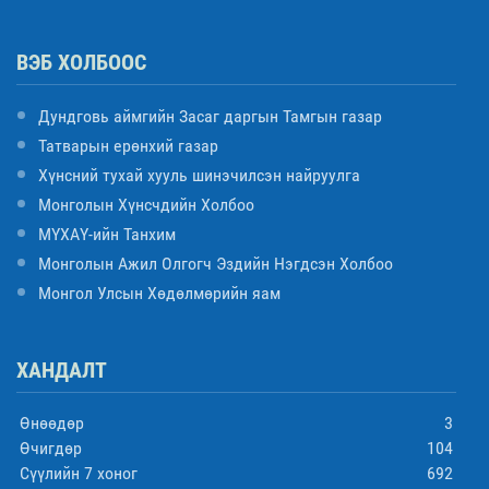
ВЭБ ХОЛБООС
Дундговь аймгийн Засаг даргын Тамгын газар
Татварын ерөнхий газар
Хүнсний тухай хууль шинэчилсэн найруулга
Монголын Хүнсчдийн Холбоо
МҮХАҮ-ийн Танхим
Монголын Ажил Олгогч Эздийн Нэгдсэн Холбоо
Монгол Улсын Хөдөлмөрийн яам
ХАНДАЛТ
Өнөөдөр
3
Өчигдөр
104
Сүүлийн 7 хоног
692