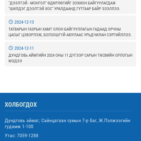
"ДЭЭЛТЭЙ - МОНГОЛ" ӨДӨРЛӨГИЙГ ЗОХИОН БАЙГУУЛАГДАЖ
"ШИЛДЭГ ДЭЭЛТЭЙ ХОС" УРАЛДААНД ГУТГААР БАЙР ЭЗЭЛЛЭЭ.
2024-12-13
ТАТВАРЫН ГАЗРЫН ХАМТ ОЛОН БАЙГУУЛЛАГЫН ГАДААД ОРЧНЫ
ЦАСЫГ ЦЭВЭРЛЭЖ, БОЛЗОШГҮЙ АЮУЛААС УРЬДЧИЛАН СЭРГИЙЛЛЭЭ.
2024-12-11
ДУНДГОВЬ АЙМГИЙН 2024 ОНЫ 11 ДҮГЭЭР САРЫН ТӨСВИЙН ОРЛОГЫН
МЭДЭЭ
ХОЛБОГДОХ
Дундговь аймаг, Сайнцагаан сумын 7-р баг, Ж.Пэлжээгийн
гудамж 1-100
Утас: 7059-1288