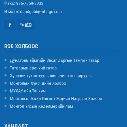
Факс: 976-7059-3033
И-мэйл: dundgobi@mta.gov.mn
ВЭБ ХОЛБООС
Дундговь аймгийн Засаг даргын Тамгын газар
Татварын ерөнхий газар
Хүнсний тухай хууль шинэчилсэн найруулга
Монголын Хүнсчдийн Холбоо
МҮХАҮ-ийн Танхим
Монголын Ажил Олгогч Эздийн Нэгдсэн Холбоо
Монгол Улсын Хөдөлмөрийн яам
ХАНДАЛТ