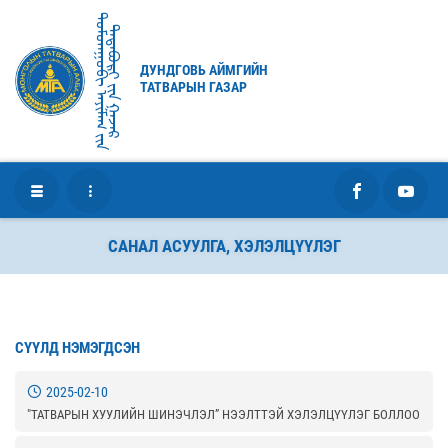
ᠳᠤᠮᠳᠠᠭᠣᠪᠢ ᠠᠶᠢᠮᠠᠭ ᠶ᠋ᠢᠨ
ᠲᠠᠲᠠᠪᠤᠷᠢ ᠶ᠋ᠢᠨ ᠭᠠᠵᠠᠷ
ДУНДГОВЬ АЙМГИЙН
ТАТВАРЫН ГАЗАР
САНАЛ АСУУЛГА, ХЭЛЭЛЦҮҮЛЭГ
СҮҮЛД НЭМЭГДСЭН
2025-02-10
"ТАТВАРЫН ХУУЛИЙН ШИНЭЧЛЭЛ” НЭЭЛТТЭЙ ХЭЛЭЛЦҮҮЛЭГ БОЛЛОО