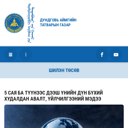
ᠳᠤᠮᠳᠠᠭᠣᠪᠢ ᠠᠶᠢᠮᠠᠭ ᠶ᠋ᠢᠨ
ᠲᠠᠲᠠᠪᠤᠷᠢ ᠶ᠋ᠢᠨ ᠭᠠᠵᠠᠷ
ДУНДГОВЬ АЙМГИЙН
ТАТВАРЫН ГАЗАР
ШИЛЭН ТӨСӨВ
5 САЯ БА ТҮҮНЭЭС ДЭЭШ ҮНИЙН ДҮН БҮХИЙ
ХУДАЛДАН АВАЛТ, ҮЙЛЧИЛГЭЭНИЙ МЭДЭЭ