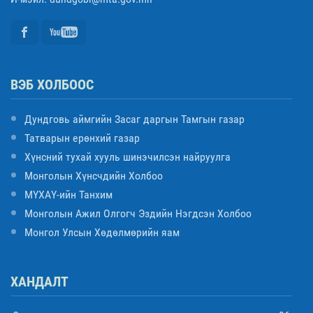
ВЭБ ХОЛБООС
Дундговь аймгийн Засаг даргын Тамгын газар
Татварын ерөнхий газар
Хүнсний тухай хууль шинэчилсэн найруулга
Монголын Хүнсчдийн Холбоо
МҮХАҮ-ийн Танхим
Монголын Ажил Олгогч Эздийн Нэгдсэн Холбоо
Монгол Улсын Хөдөлмөрийн яам
ХАНДАЛТ