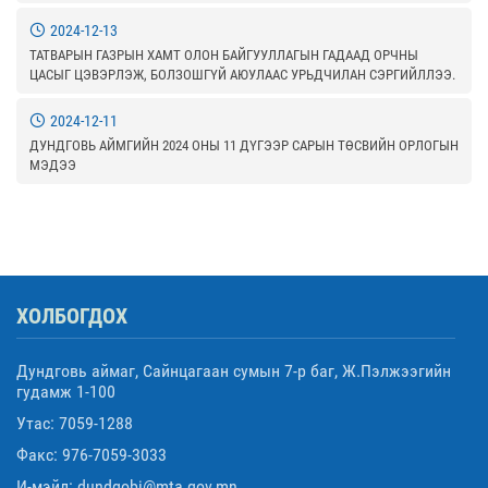
2024-12-13
ТАТВАРЫН ГАЗРЫН ХАМТ ОЛОН БАЙГУУЛЛАГЫН ГАДААД ОРЧНЫ
ЦАСЫГ ЦЭВЭРЛЭЖ, БОЛЗОШГҮЙ АЮУЛААС УРЬДЧИЛАН СЭРГИЙЛЛЭЭ.
2024-12-11
ДУНДГОВЬ АЙМГИЙН 2024 ОНЫ 11 ДҮГЭЭР САРЫН ТӨСВИЙН ОРЛОГЫН
МЭДЭЭ
ХОЛБОГДОХ
Дундговь аймаг, Сайнцагаан сумын 7-р баг, Ж.Пэлжээгийн
гудамж 1-100
Утас: 7059-1288
Факс: 976-7059-3033
И-мэйл: dundgobi@mta.gov.mn