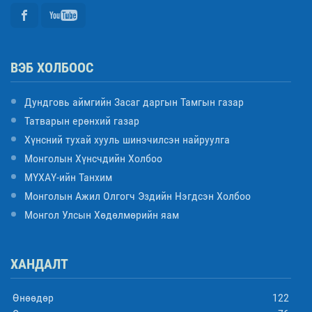
ВЭБ ХОЛБООС
Дундговь аймгийн Засаг даргын Тамгын газар
Татварын ерөнхий газар
Хүнсний тухай хууль шинэчилсэн найруулга
Монголын Хүнсчдийн Холбоо
МҮХАҮ-ийн Танхим
Монголын Ажил Олгогч Эздийн Нэгдсэн Холбоо
Монгол Улсын Хөдөлмөрийн яам
ХАНДАЛТ
Өнөөдөр
122