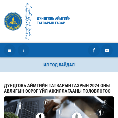
ᠳᠤᠮᠳᠠᠭᠣᠪᠢ ᠠᠶᠢᠮᠠᠭ ᠶ᠋ᠢᠨ
ᠲᠠᠲᠠᠪᠤᠷᠢ ᠶ᠋ᠢᠨ ᠭᠠᠵᠠᠷ
ДУНДГОВЬ АЙМГИЙН
ТАТВАРЫН ГАЗАР
ИЛ ТОД БАЙДАЛ
ДУНДГОВЬ АЙМГИЙН ТАТВАРЫН ГАЗРЫН 2024 ОНЫ
АВЛИГЫН ЭСРЭГ ҮЙЛ АЖИЛЛАГААНЫ ТӨЛӨВЛӨГӨӨ