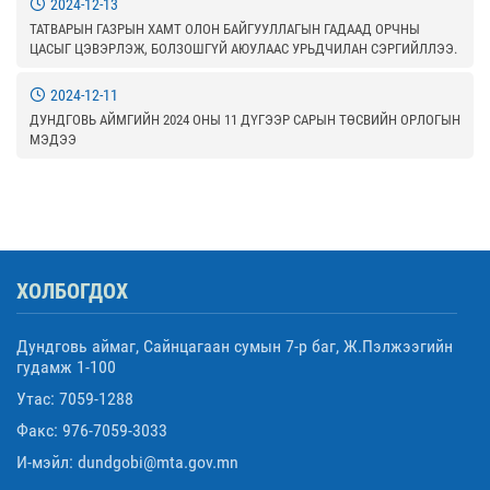
2024-12-13
ТАТВАРЫН ГАЗРЫН ХАМТ ОЛОН БАЙГУУЛЛАГЫН ГАДААД ОРЧНЫ
ЦАСЫГ ЦЭВЭРЛЭЖ, БОЛЗОШГҮЙ АЮУЛААС УРЬДЧИЛАН СЭРГИЙЛЛЭЭ.
2024-12-11
ДУНДГОВЬ АЙМГИЙН 2024 ОНЫ 11 ДҮГЭЭР САРЫН ТӨСВИЙН ОРЛОГЫН
МЭДЭЭ
ХОЛБОГДОХ
Дундговь аймаг, Сайнцагаан сумын 7-р баг, Ж.Пэлжээгийн
гудамж 1-100
Утас: 7059-1288
Факс: 976-7059-3033
И-мэйл: dundgobi@mta.gov.mn