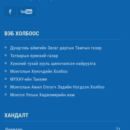
ВЭБ ХОЛБООС
Дундговь аймгийн Засаг даргын Тамгын газар
Татварын ерөнхий газар
Хүнсний тухай хууль шинэчилсэн найруулга
Монголын Хүнсчдийн Холбоо
МҮХАҮ-ийн Танхим
Монголын Ажил Олгогч Эздийн Нэгдсэн Холбоо
Монгол Улсын Хөдөлмөрийн яам
ХАНДАЛТ
Өнөөдөр
71