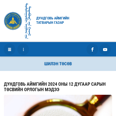
ᠳᠤᠮᠳᠠᠭᠣᠪᠢ ᠠᠶᠢᠮᠠᠭ ᠶ᠋ᠢᠨ
ᠲᠠᠲᠠᠪᠤᠷᠢ ᠶ᠋ᠢᠨ ᠭᠠᠵᠠᠷ
ДУНДГОВЬ АЙМГИЙН
ТАТВАРЫН ГАЗАР
ШИЛЭН ТӨСӨВ
ДУНДГОВЬ АЙМГИЙН 2024 ОНЫ 12 ДУГААР САРЫН
ТӨСВИЙН ОРЛОГЫН МЭДЭЭ