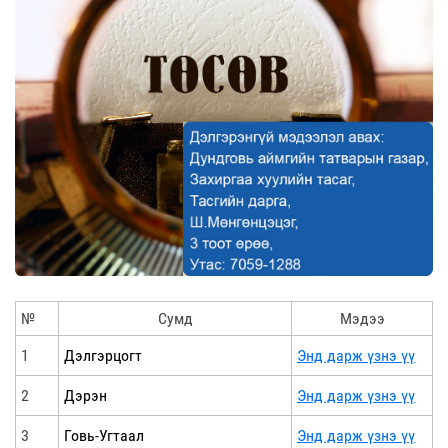
№
Сумд
Мэдээ
1
Дэлгэрцогт
Энд дарж үзнэ үү
2
Дэрэн
Энд дарж үзнэ үү
3
Говь-Угтаал
Энд дарж үзнэ үү