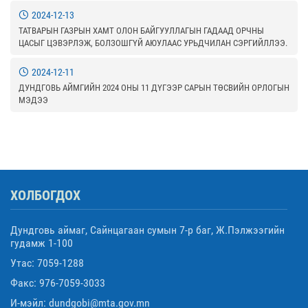
2024-12-13
ТАТВАРЫН ГАЗРЫН ХАМТ ОЛОН БАЙГУУЛЛАГЫН ГАДААД ОРЧНЫ
ЦАСЫГ ЦЭВЭРЛЭЖ, БОЛЗОШГҮЙ АЮУЛААС УРЬДЧИЛАН СЭРГИЙЛЛЭЭ.
2024-12-11
ДУНДГОВЬ АЙМГИЙН 2024 ОНЫ 11 ДҮГЭЭР САРЫН ТӨСВИЙН ОРЛОГЫН
МЭДЭЭ
ХОЛБОГДОХ
Дундговь аймаг, Сайнцагаан сумын 7-р баг, Ж.Пэлжээгийн
гудамж 1-100
Утас: 7059-1288
Факс: 976-7059-3033
И-мэйл: dundgobi@mta.gov.mn