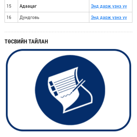
15
Адаацаг
Энд дарж үзнэ үү
16
Дундговь
Энд дарж үзнэ үү
ТӨСВИЙН ТАЙЛАН