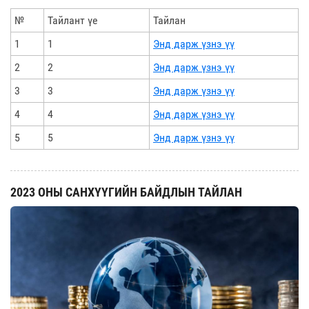
№
Тайлант үе
Тайлан
1
1
Энд дарж үзнэ үү
2
2
Энд дарж үзнэ үү
3
3
Энд дарж үзнэ үү
4
4
Энд дарж үзнэ үү
5
5
Энд дарж үзнэ үү
2023 ОНЫ САНХҮҮГИЙН БАЙДЛЫН ТАЙЛАН