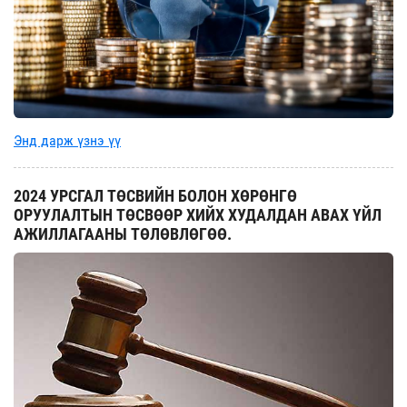
Энд дарж үзнэ үү
2024 УРСГАЛ ТӨСВИЙН БОЛОН ХӨРӨНГӨ
ОРУУЛАЛТЫН ТӨСВӨӨР ХИЙХ ХУДАЛДАН АВАХ ҮЙЛ
АЖИЛЛАГААНЫ ТӨЛӨВЛӨГӨӨ.