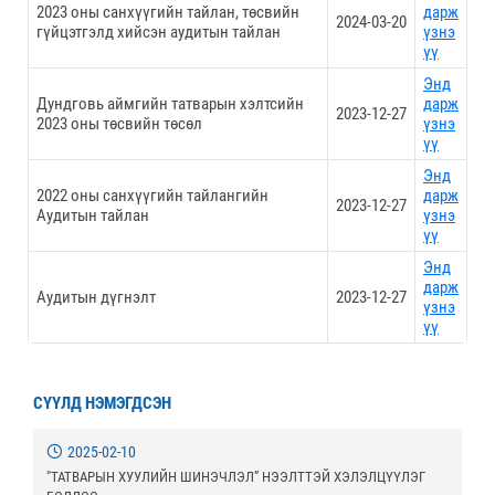
2023 оны санхүүгийн тайлан, төсвийн
дарж
2024-03-20
гүйцэтгэлд хийсэн аудитын тайлан
үзнэ
үү
Энд
Дундговь аймгийн татварын хэлтсийн
дарж
2023-12-27
2023 оны төсвийн төсөл
үзнэ
үү
Энд
2022 оны санхүүгийн тайлангийн
дарж
2023-12-27
Аудитын тайлан
үзнэ
үү
Энд
дарж
Аудитын дүгнэлт
2023-12-27
үзнэ
үү
СҮҮЛД НЭМЭГДСЭН
2025-02-10
"ТАТВАРЫН ХУУЛИЙН ШИНЭЧЛЭЛ” НЭЭЛТТЭЙ ХЭЛЭЛЦҮҮЛЭГ