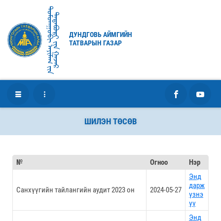
ᠳᠤᠮᠳᠠᠭᠣᠪᠢ ᠠᠶᠢᠮᠠᠭ ᠶ᠋ᠢᠨ
ᠲᠠᠲᠠᠪᠤᠷᠢ ᠶ᠋ᠢᠨ ᠭᠠᠵᠠᠷ
ДУНДГОВЬ АЙМГИЙН
ТАТВАРЫН ГАЗАР
ШИЛЭН ТӨСӨВ
№
Огноо
Нэр
Энд
дарж
Санхүүгийн тайлангийн аудит 2023 он
2024-05-27
үзнэ
үү
Энд