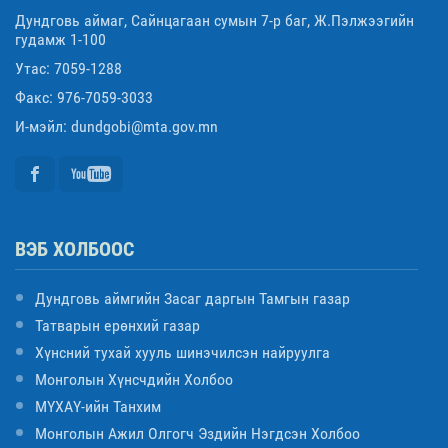
Дундговь аймаг, Сайнцагаан сумын 7-р баг, Ж.Пэлжээгийн
гудамж 1-100
Утас: 7059-1288
Факс: 976-7059-3033
И-мэйл: dundgobi@mta.gov.mn
ВЭБ ХОЛБООС
Дундговь аймгийн Засаг даргын Тамгын газар
Татварын ерөнхий газар
Хүнсний тухай хууль шинэчилсэн найруулга
Монголын Хүнсчдийн Холбоо
МҮХАҮ-ийн Танхим
Монголын Ажил Олгогч Эздийн Нэгдсэн Холбоо