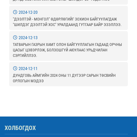
2024-12-20
"ДЭЭЛТЭЙ - МОНГОЛ" ӨДӨРЛӨГИЙГ ЗОХИОН БАЙГУУЛАГДАЖ
"ШИЛДЭГ ДЭЭЛТЭЙ ХОС" УРАЛДААНД ГУТГААР БАЙР ЭЗЭЛЛЭЭ.
2024-12-13
ТАТВАРЫН ГАЗРЫН ХАМТ ОЛОН БАЙГУУЛЛАГЫН ГАДААД ОРЧНЫ
ЦАСЫГ ЦЭВЭРЛЭЖ, БОЛЗОШГҮЙ АЮУЛААС УРЬДЧИЛАН
СЭРГИЙЛЛЭЭ.
2024-12-11
ДУНДГОВЬ АЙМГИЙН 2024 ОНЫ 11 ДҮГЭЭР САРЫН ТӨСВИЙН
ОРЛОГЫН МЭДЭЭ
ХОЛБОГДОХ