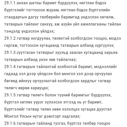
29.1.1.анхан шатны баримт бүрдүүлэх, нягтлан бодох
бүртгэлийг тогтоосон журам, нягтлан бодох бүртгэлийн
стандартын дагуу төлбөрийн баримтад үндэслэн хөтөлж,
татварын тайланг санхүү, аж ахуйн үйл ажиллагааны тайлан
тэнцэлд үндэслэн үйлдэх;
29.1.2.татвар ногдуулах, төлөхтэй холбогдсон тооцоо, мэдээ
гаргаж, тогтоосон хугацаанд татварын албанд хүргүүлэх;
29.1.3.суутгасан татварыг хуульд заасан хугацаанд харьяа
татварын албанд үнэн зөв тайлагнах;
29.1.4.татварын тайлантай холбоотой баримт, мэдээллийг
гадаад хэл дээр үйлдсэн бол монгол хэл дээр орчуулах
бөгөөд ийнхүү орчуулахтай холбогдсон зардлыг татвар
төлөгч өөрөө хариуцах;
29.1.5.татвар төлөгч болон түүний баримтыг бүрдүүлэх,
бүртгэл хөтлөх үүрэг хүлээсэн этгээд нь уг баримт,
бүртгэлийг татвар төлөх хөөн хэлэлцэх хугацаа дуустал
Монгол Улсын нутаг дэвсгэрт хадгалах;
29.1.6.татварын тайланд тусгах, бүртгэх төлбөр тооцоо