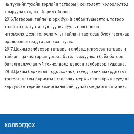
нь түүнийг тухайн төрлийн татварын хөнгөлөлт, чөлөөлөлтөд
хамруулах үндсэн баримт болно.
29.6.Татварын тайланд эрх бүхий албан тушаалтан, татвар
төлөгч хувь хүн, эсхүл түүний хууль ёсны болон
итгэмжлэгдсэн төлөөлөгч, уг тайланг гаргасан буюу гаргахад
оролцсон этгээд гарын үсэг зурна.
29.7.Цахим хэлбэрээр татварын албанд илгээсэн татварын
тайланг цахим гарын үсгээр баталгаажуулсан байх бөгөөд
баталгаажуулаагүй тохиолдолд цаасан хэлбэрээр тушаана.
29.8.Цахим баримтыг тодорхойлох, түүнд тавих шаардлагыг
тогтоох, цахим баримтыг хадгалах журмыг татварын асуудал
хариуцсан төрийн захиргааны байгууллагын дарга батална.
ХОЛБОГДОХ