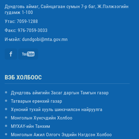
Дундговь аймаг, Сайнцагаан сумын 7-р баг, Ж.Пэлжээгийн
гудамж 1-100
Утас: 7059-1288
Факс: 976-7059-3033
И-мэйл: dundgobi@mta.gov.mn
ВЭБ ХОЛБООС
Дундговь аймгийн Засаг даргын Тамгын газар
Татварын ерөнхий газар
Хүнсний тухай хууль шинэчилсэн найруулга
Монголын Хүнсчдийн Холбоо
МҮХАҮ-ийн Танхим
Монголын Ажил Олгогч Эздийн Нэгдсэн Холбоо