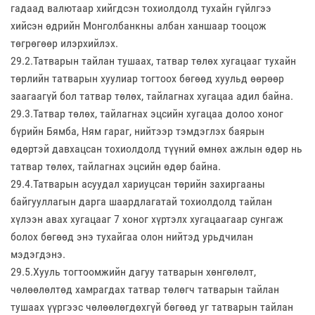
гадаад валютаар хийгдсэн тохиолдолд тухайн гүйлгээ
хийсэн өдрийн Монголбанкны албан ханшаар тооцож
төгрөгөөр илэрхийлэх.
29.2.Татварын тайлан тушаах, татвар төлөх хугацааг тухайн
төрлийн татварын хуулиар тогтоох бөгөөд хуульд өөрөөр
заагаагүй бол татвар төлөх, тайлагнах хугацаа адил байна.
29.3.Татвар төлөх, тайлагнах эцсийн хугацаа долоо хоног
бүрийн Бямба, Ням гараг, нийтээр тэмдэглэх баярын
өдөртэй давхацсан тохиолдолд түүний өмнөх ажлын өдөр нь
татвар төлөх, тайлагнах эцсийн өдөр байна.
29.4.Татварын асуудал хариуцсан төрийн захиргааны
байгууллагын дарга шаардлагатай тохиолдолд тайлан
хүлээн авах хугацааг 7 хоног хүртэлх хугацаагаар сунгаж
болох бөгөөд энэ тухайгаа олон нийтэд урьдчилан
мэдэгдэнэ.
29.5.Хууль тогтоомжийн дагуу татварын хөнгөлөлт,
чөлөөлөлтөд хамрагдах татвар төлөгч татварын тайлан
тушаах үүргээс чөлөөлөгдөхгүй бөгөөд уг татварын тайлан