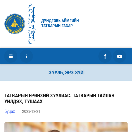
ᠳᠤᠮᠳᠠᠭᠣᠪᠢ ᠠᠶᠢᠮᠠᠭ ᠶ᠋ᠢᠨ
ᠲᠠᠲᠠᠪᠤᠷᠢ ᠶ᠋ᠢᠨ ᠭᠠᠵᠠᠷ
ДУНДГОВЬ АЙМГИЙН
ТАТВАРЫН ГАЗАР
ХУУЛЬ, ЭРХ ЗҮЙ
ТАТВАРЫН ЕРӨНХИЙ ХУУЛИАС. ТАТВАРЫН ТАЙЛАН
ҮЙЛДЭХ, ТУШААХ
Буцах
2023-12-21