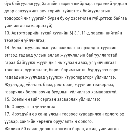
бус байгууллагууд Засгийн газрын шийдвэр, гэрээний үндсэн
дээр санхүүжилт авч төрийн гүйцэтгэх байгууллагын
тодорхой чиг үүргийг бүрэн буюу хэсэгчлэн гүйцэтгэж байгаа
үйлчилгээ хамаарахгүй;
13. Автотээврийн тухай хуулийн[6] 3.1.11-д заасан нийтийн
тээврийн үйлчилгээ;
14. Аялал жуулчлалын үйл ажиллагаа эрхэлдэг хуулийн
этгээд гадаад улсын аялал жуулчлалын байгууллагатай
гэрээ байгуулж жуулчдыг нь хүлээн авах, уг үйлчилгээг
төлөвлөх, сурталчлах, бичиг баримтыг нь бүрдүүлэх зэрэг
гадаадын жуулчдад үзүүлсэн /туроператор/ үйлчилгээ.
Жуулчдад үйлчлэх бааз, ресторан, жуулчин тээвэрлэх,
газарчлах болон зочид буудлын үйлчилгээ хамаарахгүй;
15. Соёлын өвийг сэргээн засварлах үйлчилгээ;
16. Оршуулгын үйлчилгээ.
17. Ирээдүйн өв санд улсын төсвөөс хуваарилсан орлого эх
үүсвэр, сангийн хөрөнгө оруулалтын орлого.
Жилийн 50 саяас доош төгрөгийн бараа, ажил, үйлчилгээ