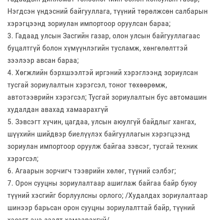
Нэгдсэн үндэсний байгууллага, түүний төрөлжсөн салбарын
хэрэгцээнд зориулан импортоор оруулсан бараа;
3. Гадаад улсын Засгийн газар, олон улсын байгууллагаас
буцалтгүй болон хүмүүнлэгийн тусламж, хөнгөлөлттэй
зээлээр авсан бараа;
4. Хөгжлийн бэрхшээлтэй иргэний хэрэглээнд зориулсан
тусгай зориулалтын хэрэгсэл, тоног төхөөрөмж,
автотээврийн хэрэгсэл; Тусгай зориулалтын бус автомашин
худалдан авахад хамаарахгүй
5. Зэвсэгт хүчин, цагдаа, улсын аюулгүй байдлыг хангах,
шүүхийн шийдвэр биелүүлэх байгууллагын хэрэгцээнд
зориулан импортоор оруулж байгаа зэвсэг, тусгай техник
хэрэгсэл;
6. Агаарын зорчигч тээврийн хөлөг, түүний сэлбэг;
7. Орон сууцны зориулалтаар ашиглаж байгаа байр буюу
түүний хэсгийг борлуулсны орлого; /Худалдах зориулалтаар
шинээр барьсан орон сууцны зориулалттай байр, түүний
хэсэгт энэ заалт хамаарахгүй/