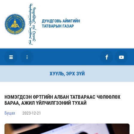
ᠳᠤᠮᠳᠠᠭᠣᠪᠢ ᠠᠶᠢᠮᠠᠭ ᠶ᠋ᠢᠨ
ᠲᠠᠲᠠᠪᠤᠷᠢ ᠶ᠋ᠢᠨ ᠭᠠᠵᠠᠷ
ДУНДГОВЬ АЙМГИЙН
ТАТВАРЫН ГАЗАР
ХУУЛЬ, ЭРХ ЗҮЙ
НЭМЭГДСЭН ӨРТГИЙН АЛБАН ТАТВАРААС ЧӨЛӨӨЛӨХ
БАРАА, АЖИЛ ҮЙЛЧИЛГЭЭНИЙ ТУХАЙ
Буцах
2023-12-21