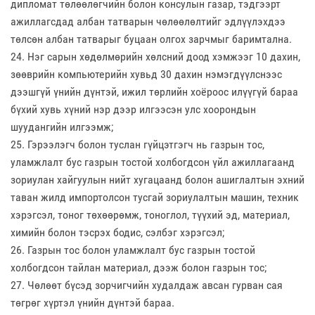
дипломат төлөөлөгчийн болон консулын газар, тэдгээрт
ажиллагсдад албан татварын чөлөөлөлтийг эдлүүлэхдээ
төлсөн албан татварыг буцаан олгох зарчмыг баримтална.
24. Нэг сарын хөдөлмөрийн хөлсний доод хэмжээг 10 дахин,
зөөврийн компьютерийн хувьд 30 дахин нэмэгдүүлснээс
дээшгүй үнийн дүнтэй, ижил төрлийн хоёроос илүүгүй бараа
бүхий хувь хүний нэр дээр илгээсэн улс хоорондын
шуудангийн илгээмж;
25. Гэрээлэгч болон туслан гүйцэтгэгч нь газрын тос,
уламжлалт бус газрын тостой холбогдсон үйл ажиллагаанд
зориулан хайгуулын нийт хугацаанд болон ашиглалтын эхний
таван жилд импортолсон тусгай зориулалтын машин, техник
хэрэгсэл, тоног төхөөрөмж, тоноглол, түүхий эд, материал,
химийн болон тэсрэх бодис, сэлбэг хэрэгсэл;
26. Газрын тос болон уламжлалт бус газрын тостой
холбогдсон тайлан материал, дээж болон газрын тос;
27. Чөлөөт бүсэд зорчигчийн худалдаж авсан гурван сая
төгрөг хүртэл үнийн дүнтэй бараа.