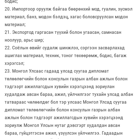
бодис;
20. Импортоор оруулж байгаа бөөрөнхий мод, гуалин, зүсмэл
материал, банз, модон бэлдэц, хагас боловсруулсан модон
материал;
21. Экспортод гаргасан түүхий болон угаасан, самнасан
ноолуур, арьс шир;
22. Соёлын өвийг судалж шинжлэх, сэргээн засварлахад
ашиглах материал, техник, тоног төхөөрөмж, бодис, багаж
хэрэгсэл;
23. Монгол Улсаас гадаад улсад суугаа дипломат
төлөөлөгчийн болон консулын газрын албан ажлын болон
тэдгээрт ажиллагсдын хувийн хэрэгцээнд зориулан
худалдаж авсан бараа, ажил, үйлчилгээг тухайн улсад албан
татвараас чөлөөлдөг бол тэр улсаас Монгол Улсад суугаа
дипломат төлөөлөгчийн болон консулын газрын албан
ажлын болон тэдгээрт ажиллагсдын хувийн хэрэгцээнд
зориулж Монгол Улсын нутаг дэвсгэрт худалдан авсан
бараа, гүйцэтгэсэн ажил, үзүүлсэн үйлчилгээ. Гадаадын