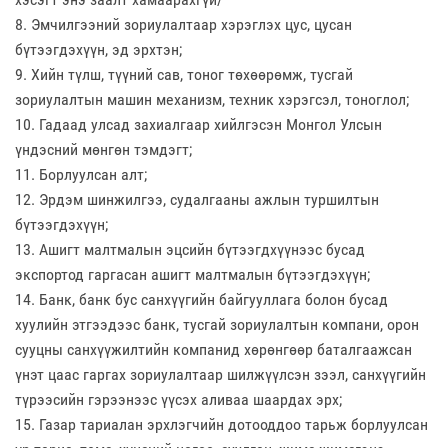
8. Эмчилгээний зориулалтаар хэрэглэх цус, цусан
бүтээгдэхүүн, эд эрхтэн;
9. Хийн түлш, түүний сав, тоног төхөөрөмж, тусгай
зориулалтын машин механизм, техник хэрэгсэл, тоноглол;
10. Гадаад улсад захиалгаар хийлгэсэн Монгол Улсын
үндэсний мөнгөн тэмдэгт;
11. Борлуулсан алт;
12. Эрдэм шинжилгээ, судалгааны ажлын туршилтын
бүтээгдэхүүн;
13. Ашигт малтмалын эцсийн бүтээгдхүүнээс бусад
экспортод гаргасан ашигт малтмалын бүтээгдэхүүн;
14. Банк, банк бус санхүүгийн байгууллага болон бусад
хуулийн этгээдээс банк, тусгай зориулалтын компани, орон
сууцны санхүүжилтийн компанид хөрөнгөөр баталгаажсан
үнэт цаас гаргах зориулалтаар шилжүүлсэн зээл, санхүүгийн
түрээсийн гэрээнээс үүсэх аливаа шаардах эрх;
15. Газар тариалан эрхлэгчийн дотооддоо тарьж борлуулсан