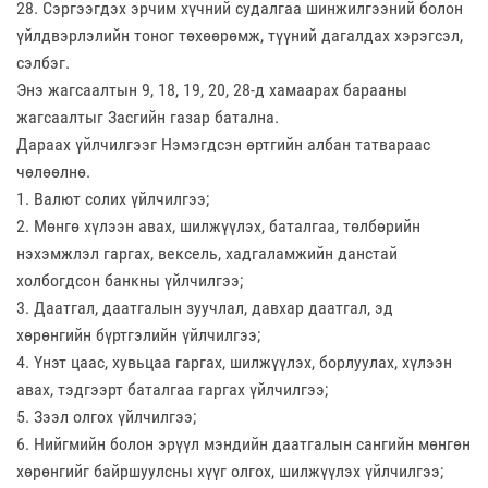
28. Сэргээгдэх эрчим хүчний судалгаа шинжилгээний болон
үйлдвэрлэлийн тоног төхөөрөмж, түүний дагалдах хэрэгсэл,
сэлбэг.
Энэ жагсаалтын 9, 18, 19, 20, 28-д хамаарах барааны
жагсаалтыг Засгийн газар батална.
Дараах үйлчилгээг Нэмэгдсэн өртгийн албан татвараас
чөлөөлнө.
1. Валют солих үйлчилгээ;
2. Мөнгө хүлээн авах, шилжүүлэх, баталгаа, төлбөрийн
нэхэмжлэл гаргах, вексель, хадгаламжийн данстай
холбогдсон банкны үйлчилгээ;
3. Даатгал, даатгалын зуучлал, давхар даатгал, эд
хөрөнгийн бүртгэлийн үйлчилгээ;
4. Үнэт цаас, хувьцаа гаргах, шилжүүлэх, борлуулах, хүлээн
авах, тэдгээрт баталгаа гаргах үйлчилгээ;
5. Зээл олгох үйлчилгээ;
6. Нийгмийн болон эрүүл мэндийн даатгалын сангийн мөнгөн
хөрөнгийг байршуулсны хүүг олгох, шилжүүлэх үйлчилгээ;