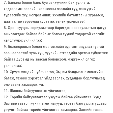
7. Банкны болон банк бус санхүүгийн байгууллага,
хадгаламж зээлийн хоршооны зээлийн хүү, санхүүгийн
түрээсийн хүү, ногдол ашиг, зээлийн баталгааны хураамж,
даатгалын гэрээний хураамж төлөх үйлчилгээ;
8. Орон сууцны зориулалтаар баригдсан зориулалтын дагуу
ашиглагдаж байгаа байрыг болон түүний тодорхой хэсгийг
хөлслүүлэх үйлчилгээ;
9. Боловсролын болон мэргэжлийн сургалт явуулах тусгай
зөвшөөрөлтэй хувь хүн, хуулийн этгээдийн эрхлэн гүйцэтгэж
байгаа дүрэмд нь заасан боловсрол, мэргэжил олгох
үйлчилгээ;
10. Эрүүл мэндийн үйлчилгээ; Эм, эм бэлдмэл, эмнэлгийн
багаж, техник хэрэгсэл үйлдвэрлэх, худалдан борлуулахад
энэ заалт хамаарахгүй.
11. Шашны байгууллагын үйлчилгээ;
12. Төрийн байгууллагаас үзүүлж байгаа үйлчилгээ. Үүнд
Засгийн газар, түүний агентлагууд, төсөвт байгууллагуудаас
үзүүлж байгаа төрийн үйлчилгээ хамаарна. Засгийн газрын