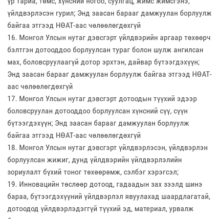
үр тариа, төмс, хүнсний ногоо, суулгац, жимс жимсгэнэ,
үйлдвэрлэсэн гурил; Энд заасан барааг дамжуулан борлуулж
байгаа этгээд НӨАТ-аас чөлөөлөгдөхгүй
16. Монгол Улсын нутаг дэвсгэрт үйлдвэрийн аргаар төхөөрч
бэлтгэн дотооддоо борлуулсан тураг болон шулж ангилсан
мах, боловсруулаагүй дотор эрхтэн, дайвар бүтээгдэхүүн;
Энд заасан барааг дамжуулан борлуулж байгаа этгээд НӨАТ-
аас чөлөөлөгдөхгүй
17. Монгол Улсын нутаг дэвсгэрт дотоодын түүхий эдээр
боловсруулан дотооддоо борлуулсан хүнсний сүү, сүүн
бүтээгдэхүүн; Энд заасан барааг дамжуулан борлуулж
байгаа этгээд НӨАТ-аас чөлөөлөгдөхгүй
18. Монгол Улсын нутаг дэвсгэрт үйлдвэрлэсэн, үйлдвэрлэн
борлуулсан жижиг, дунд үйлдвэрийн үйлдвэрлэлийн
зориулалт бүхий тоног төхөөрөмж, сэлбэг хэрэгсэл;
19. Инновацийн төслөөр дотоод, гадаадын зах зээлд шинэ
бараа, бүтээгдэхүүний үйлдвэрлэл явуулахад шаардлагатай,
дотоодод үйлдвэрлэдэггүй түүхий эд, материал, урвалж