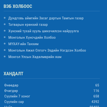
ВЭБ ХОЛБООС
Дундговь аймгийн Засаг даргын Тамгын газар
Татварын ерөнхий газар
Хүнсний тухай хууль шинэчилсэн найруулга
Монголын Хүнсчдийн Холбоо
МҮХАҮ-ийн Танхим
Монголын Ажил Олгогч Эздийн Нэгдсэн Холбоо
Монгол Улсын Хөдөлмөрийн яам
ХАНДАЛТ
Өнөөдөр
65
Өчигдөр
116
Сүүлийн 7 хоног
658
Сүүлийн сар
4392