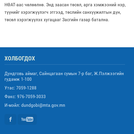
НӨАТ-аас чөлөөлнө. Энд заасан төсөл, арга хэмжээний нэр,
түүнийг хэрэгжүүлэгч этгээд, төслийн санхүүжилтын дүн,
төсөл хэрэгжүүлэх хугацааг Засгийн газар батална.
ХОЛБОГДОХ
Дундговь аймаг, Сайнцагаан сумын 7-р баг, Ж.Пэлжээгийн
гудамж 1-100
Утас: 7059-1288
Факс: 976-7059-3033
И-мэйл: dundgobi@mta.gov.mn