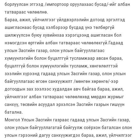
борлуулсан этгээд /импортоор оруулахаас бусад/-ийг албан
татвараас чөлөөлнө.
Бараа, ажил, үйлчилгээг үйлдвэрлэлийн дотоод эргэлтэд
ашигласнаас бусад хэлбэрээр бусдад үнэ төлбөргүй
шилжүүлсэн буюу хувийнхаа хэрэгцээнд ашигласан бол
нэмэгдсэн өртгийн албан татвараас чөлөөлөхгүй.Гадаад
улсын Засгийн газар, олон улсын байгууллагаас
хүмүүнлэгийн болон буцалтгүй тусламжаар авсан бараа,
буцалтгүй болон хүмүүнлэгийн тусламж, хөнгөлөлттэй
зээлийн хүрээнд гадаад улсын Засгийн газар, олон улсын
байгууллагаас өгсөн санхүүжилт /мөнгөн хөрөнгө/-ээр
дотоодын зах зээлээс худалдан авч байгаа бараа, ажил,
үйлчилгээг албан татвараас чөлөөлөхөд мөрдөх журмыг
санхүү, төсвийн асуудал эрхэлсэн Засгийн газрын гишүүн
батална.
Монгол Улсын Засгийн газраас гадаад улсын Засгийн газар,
олон улсын байгууллагатай байгуулж соёрхон баталсан олон
улсын гэрээний дагуу санхүүжигдэх бараа, ажил, үйлчилгээг