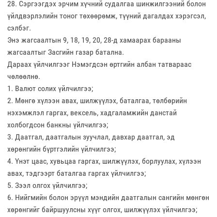
28. Сэргээгдэх эрчим хүчний судалгаа шинжилгээний болон
үйлдвэрлэлийн тоног төхөөрөмж, түүний дагалдах хэрэгсэл,
сэлбэг.
Энэ жагсаалтын 9, 18, 19, 20, 28-д хамаарах барааны
жагсаалтыг Засгийн газар батална.
Дараах үйлчилгээг Нэмэгдсэн өртгийн албан татвараас
чөлөөлнө.
1. Валют солих үйлчилгээ;
2. Мөнгө хүлээн авах, шилжүүлэх, баталгаа, төлбөрийн
нэхэмжлэл гаргах, вексель, хадгаламжийн данстай
холбогдсон банкны үйлчилгээ;
3. Даатгал, даатгалын зуучлал, давхар даатгал, эд
хөрөнгийн бүртгэлийн үйлчилгээ;
4. Үнэт цаас, хувьцаа гаргах, шилжүүлэх, борлуулах, хүлээн
авах, тэдгээрт баталгаа гаргах үйлчилгээ;
5. Зээл олгох үйлчилгээ;
6. Нийгмийн болон эрүүл мэндийн даатгалын сангийн мөнгөн
хөрөнгийг байршуулсны хүүг олгох, шилжүүлэх үйлчилгээ;