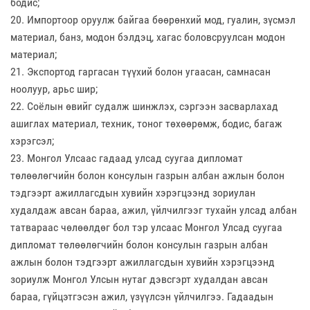
бодис;
20. Импортоор оруулж байгаа бөөрөнхий мод, гуалин, зүсмэл
материал, банз, модон бэлдэц, хагас боловсруулсан модон
материал;
21. Экспортод гаргасан түүхий болон угаасан, самнасан
ноолуур, арьс шир;
22. Соёлын өвийг судалж шинжлэх, сэргээн засварлахад
ашиглах материал, техник, тоног төхөөрөмж, бодис, багаж
хэрэгсэл;
23. Монгол Улсаас гадаад улсад суугаа дипломат
төлөөлөгчийн болон консулын газрын албан ажлын болон
тэдгээрт ажиллагсдын хувийн хэрэгцээнд зориулан
худалдаж авсан бараа, ажил, үйлчилгээг тухайн улсад албан
татвараас чөлөөлдөг бол тэр улсаас Монгол Улсад суугаа
дипломат төлөөлөгчийн болон консулын газрын албан
ажлын болон тэдгээрт ажиллагсдын хувийн хэрэгцээнд
зориулж Монгол Улсын нутаг дэвсгэрт худалдан авсан
бараа, гүйцэтгэсэн ажил, үзүүлсэн үйлчилгээ. Гадаадын