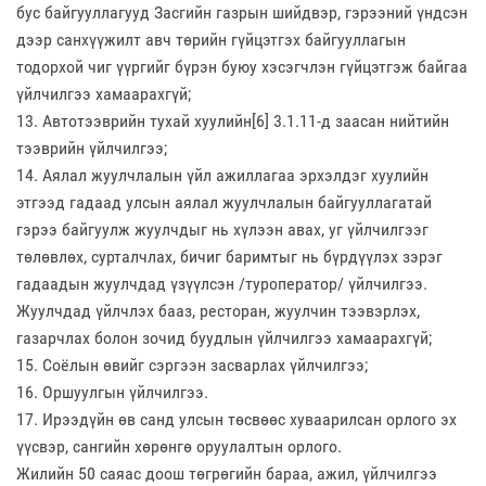
бус байгууллагууд Засгийн газрын шийдвэр, гэрээний үндсэн
дээр санхүүжилт авч төрийн гүйцэтгэх байгууллагын
тодорхой чиг үүргийг бүрэн буюу хэсэгчлэн гүйцэтгэж байгаа
үйлчилгээ хамаарахгүй;
13. Автотээврийн тухай хуулийн[6] 3.1.11-д заасан нийтийн
тээврийн үйлчилгээ;
14. Аялал жуулчлалын үйл ажиллагаа эрхэлдэг хуулийн
этгээд гадаад улсын аялал жуулчлалын байгууллагатай
гэрээ байгуулж жуулчдыг нь хүлээн авах, уг үйлчилгээг
төлөвлөх, сурталчлах, бичиг баримтыг нь бүрдүүлэх зэрэг
гадаадын жуулчдад үзүүлсэн /туроператор/ үйлчилгээ.
Жуулчдад үйлчлэх бааз, ресторан, жуулчин тээвэрлэх,
газарчлах болон зочид буудлын үйлчилгээ хамаарахгүй;
15. Соёлын өвийг сэргээн засварлах үйлчилгээ;
16. Оршуулгын үйлчилгээ.
17. Ирээдүйн өв санд улсын төсвөөс хуваарилсан орлого эх
үүсвэр, сангийн хөрөнгө оруулалтын орлого.
Жилийн 50 саяас доош төгрөгийн бараа, ажил, үйлчилгээ