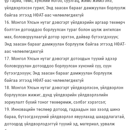
үр тариа, төмс, хүнсний ногоо, суулгац, жимс жимсгэнэ,
үйлдвэрлэсэн гурил; Энд заасан барааг дамжуулан борлуулж
байгаа этгээд НӨАТ-аас чөлөөлөгдөхгүй
16. Монгол Улсын нутаг дэвсгэрт үйлдвэрийн аргаар төхөөрч
бэлтгэн дотооддоо борлуулсан тураг болон шулж ангилсан
мах, боловсруулаагүй дотор эрхтэн, дайвар бүтээгдэхүүн;
Энд заасан барааг дамжуулан борлуулж байгаа этгээд НӨАТ-
аас чөлөөлөгдөхгүй
17. Монгол Улсын нутаг дэвсгэрт дотоодын түүхий эдээр
боловсруулан дотооддоо борлуулсан хүнсний сүү, сүүн
бүтээгдэхүүн; Энд заасан барааг дамжуулан борлуулж
байгаа этгээд НӨАТ-аас чөлөөлөгдөхгүй
18. Монгол Улсын нутаг дэвсгэрт үйлдвэрлэсэн, үйлдвэрлэн
борлуулсан жижиг, дунд үйлдвэрийн үйлдвэрлэлийн
зориулалт бүхий тоног төхөөрөмж, сэлбэг хэрэгсэл;
19. Инновацийн төслөөр дотоод, гадаадын зах зээлд шинэ
бараа, бүтээгдэхүүний үйлдвэрлэл явуулахад шаардлагатай,
дотоодод үйлдвэрлэдэггүй түүхий эд, материал, урвалж