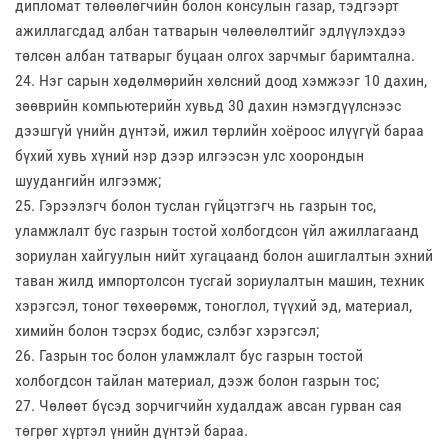
дипломат төлөөлөгчийн болон консулын газар, тэдгээрт
ажиллагсдад албан татварын чөлөөлөлтийг эдлүүлэхдээ
төлсөн албан татварыг буцаан олгох зарчмыг баримтална.
24. Нэг сарын хөдөлмөрийн хөлсний доод хэмжээг 10 дахин,
зөөврийн компьютерийн хувьд 30 дахин нэмэгдүүлснээс
дээшгүй үнийн дүнтэй, ижил төрлийн хоёроос илүүгүй бараа
бүхий хувь хүний нэр дээр илгээсэн улс хоорондын
шуудангийн илгээмж;
25. Гэрээлэгч болон туслан гүйцэтгэгч нь газрын тос,
уламжлалт бус газрын тостой холбогдсон үйл ажиллагаанд
зориулан хайгуулын нийт хугацаанд болон ашиглалтын эхний
таван жилд импортолсон тусгай зориулалтын машин, техник
хэрэгсэл, тоног төхөөрөмж, тоноглол, түүхий эд, материал,
химийн болон тэсрэх бодис, сэлбэг хэрэгсэл;
26. Газрын тос болон уламжлалт бус газрын тостой
холбогдсон тайлан материал, дээж болон газрын тос;
27. Чөлөөт бүсэд зорчигчийн худалдаж авсан гурван сая
төгрөг хүртэл үнийн дүнтэй бараа.