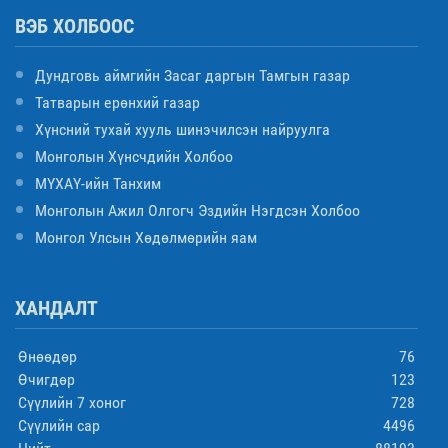
ВЭБ ХОЛБООС
Дундговь аймгийн Засаг даргын Тамгын газар
Татварын ерөнхий газар
Хүнсний тухай хууль шинэчилсэн найруулга
Монголын Хүнсчдийн Холбоо
МҮХАҮ-ийн Танхим
Монголын Ажил Олгогч Эздийн Нэгдсэн Холбоо
Монгол Улсын Хөдөлмөрийн яам
ХАНДАЛТ
Өнөөдөр
76
Өчигдөр
123
Сүүлийн 7 хоног
728
Сүүлийн сар
4496