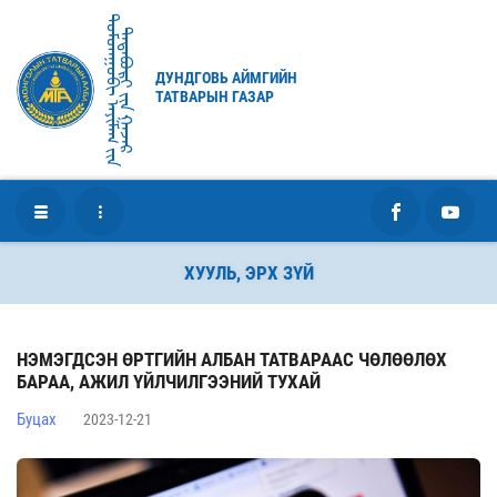
ᠳᠤᠮᠳᠠᠭᠣᠪᠢ ᠠᠶᠢᠮᠠᠭ ᠶ᠋ᠢᠨ
ᠲᠠᠲᠠᠪᠤᠷᠢ ᠶ᠋ᠢᠨ ᠭᠠᠵᠠᠷ
ДУНДГОВЬ АЙМГИЙН
ТАТВАРЫН ГАЗАР
ХУУЛЬ, ЭРХ ЗҮЙ
НЭМЭГДСЭН ӨРТГИЙН АЛБАН ТАТВАРААС ЧӨЛӨӨЛӨХ
БАРАА, АЖИЛ ҮЙЛЧИЛГЭЭНИЙ ТУХАЙ
Буцах
2023-12-21