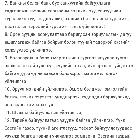
7. Банкны болон банк бус санхүүгийн байгууллага,
хадгаламж зээлийн хоршооны зээлийн хүү, санхүүгийн
түрээсийн хүү, ногдол ашиг, зээлийн баталгааны хураамж,
даатгалын гэрээний хураамж төлөх үйлчилгээ;
8. Орон сууцны зориулалтаар баригдсан зориулалтын дагуу
ашиглагдаж байгаа байрыг болон түүний тодорхой хэсгийг
хөлслүүлэх үйлчилгээ;
9. Боловсролын болон мэргэжлийн сургалт явуулах тусгай
зөвшөөрөлтэй хувь хүн, хуулийн этгээдийн эрхлэн гүйцэтгэж
байгаа дүрэмд нь заасан боловсрол, мэргэжил олгох
үйлчилгээ;
10. Эрүүл мэндийн үйлчилгээ; Эм, эм бэлдмэл, эмнэлгийн
багаж, техник хэрэгсэл үйлдвэрлэх, худалдан борлуулахад
энэ заалт хамаарахгүй.
11. Шашны байгууллагын үйлчилгээ;
12. Төрийн байгууллагаас үзүүлж байгаа үйлчилгээ. Үүнд
Засгийн газар, түүний агентлагууд, төсөвт байгууллагуудаас
үзүүлж байгаа төрийн үйлчилгээ хамаарна. Засгийн газрын