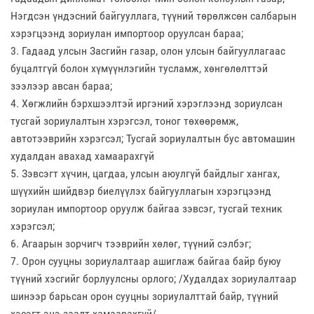
Нэгдсэн үндэсний байгууллага, түүний төрөлжсөн салбарын
хэрэгцээнд зориулан импортоор оруулсан бараа;
3. Гадаад улсын Засгийн газар, олон улсын байгууллагаас
буцалтгүй болон хүмүүнлэгийн тусламж, хөнгөлөлттэй
зээлээр авсан бараа;
4. Хөгжлийн бэрхшээлтэй иргэний хэрэглээнд зориулсан
тусгай зориулалтын хэрэгсэл, тоног төхөөрөмж,
автотээврийн хэрэгсэл; Тусгай зориулалтын бус автомашин
худалдан авахад хамаарахгүй
5. Зэвсэгт хүчин, цагдаа, улсын аюулгүй байдлыг хангах,
шүүхийн шийдвэр биелүүлэх байгууллагын хэрэгцээнд
зориулан импортоор оруулж байгаа зэвсэг, тусгай техник
хэрэгсэл;
6. Агаарын зорчигч тээврийн хөлөг, түүний сэлбэг;
7. Орон сууцны зориулалтаар ашиглаж байгаа байр буюу
түүний хэсгийг борлуулсны орлого; /Худалдах зориулалтаар
шинээр барьсан орон сууцны зориулалттай байр, түүний
хэсэгт энэ заалт хамаарахгүй/