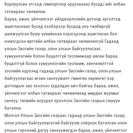
борлуулсан этгээд /импортоор оруулахаас бусад/-ийг албан
татвараас чөлөөлнө.
Бараа, ажил, үйлчилгээг үйлдвэрлэлийн дотоод эргэлтэд
ашигласнаас бусад хэлбэрээр бусдад үнэ төлбөргүй
шилжүүлсэн буюу хувийнхаа хэрэгцээнд ашигласан бол
нэмэгдсэн өртгийн албан татвараас чөлөөлөхгүй.Гадаад
улсын Засгийн газар, олон улсын байгууллагаас
хүмүүнлэгийн болон буцалтгүй тусламжаар авсан бараа,
буцалтгүй болон хүмүүнлэгийн тусламж, хөнгөлөлттэй
зээлийн хүрээнд гадаад улсын Засгийн газар, олон улсын
байгууллагаас өгсөн санхүүжилт /мөнгөн хөрөнгө/-ээр
дотоодын зах зээлээс худалдан авч байгаа бараа, ажил,
үйлчилгээг албан татвараас чөлөөлөхөд мөрдөх журмыг
санхүү, төсвийн асуудал эрхэлсэн Засгийн газрын гишүүн
батална.
Монгол Улсын Засгийн газраас гадаад улсын Засгийн газар,
олон улсын байгууллагатай байгуулж соёрхон баталсан олон
улсын гэрээний дагуу санхүүжигдэх бараа, ажил, үйлчилгээг