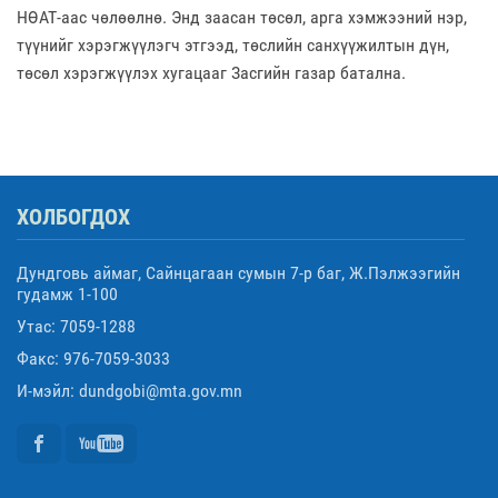
НӨАТ-аас чөлөөлнө. Энд заасан төсөл, арга хэмжээний нэр,
түүнийг хэрэгжүүлэгч этгээд, төслийн санхүүжилтын дүн,
төсөл хэрэгжүүлэх хугацааг Засгийн газар батална.
ХОЛБОГДОХ
Дундговь аймаг, Сайнцагаан сумын 7-р баг, Ж.Пэлжээгийн
гудамж 1-100
Утас: 7059-1288
Факс: 976-7059-3033
И-мэйл: dundgobi@mta.gov.mn