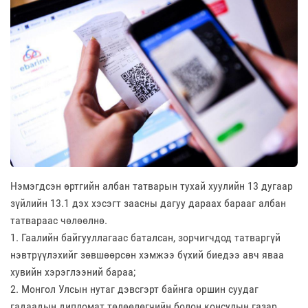
Нэмэгдсэн өртгийн албан татварын тухай хуулийн 13 дугаар
зүйлийн 13.1 дэх хэсэгт заасны дагуу дараах барааг албан
татвараас чөлөөлнө.
1. Гаалийн байгууллагаас баталсан, зорчигчдод татваргүй
нэвтрүүлэхийг зөвшөөрсөн хэмжээ бүхий биедээ авч яваа
хувийн хэрэглээний бараа;
2. Монгол Улсын нутаг дэвсгэрт байнга оршин суудаг
гадаадын дипломат төлөөлөгчийн болон консулын газар,