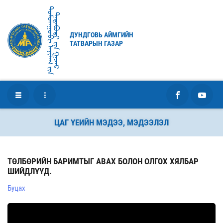
ᠳᠤᠮᠳᠠᠭᠣᠪᠢ ᠠᠶᠢᠮᠠᠭ ᠶ᠋ᠢᠨ
ᠲᠠᠲᠠᠪᠤᠷᠢ ᠶ᠋ᠢᠨ ᠭᠠᠵᠠᠷ
ДУНДГОВЬ АЙМГИЙН
ТАТВАРЫН ГАЗАР
ЦАГ ҮЕИЙН МЭДЭЭ, МЭДЭЭЛЭЛ
ТӨЛБӨРИЙН БАРИМТЫГ АВАХ БОЛОН ОЛГОХ ХЯЛБАР
ШИЙДЛҮҮД.
Буцах