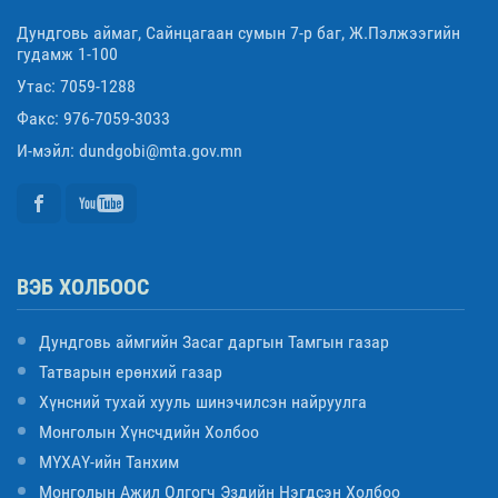
Дундговь аймаг, Сайнцагаан сумын 7-р баг, Ж.Пэлжээгийн
гудамж 1-100
Утас: 7059-1288
Факс: 976-7059-3033
И-мэйл: dundgobi@mta.gov.mn
ВЭБ ХОЛБООС
Дундговь аймгийн Засаг даргын Тамгын газар
Татварын ерөнхий газар
Хүнсний тухай хууль шинэчилсэн найруулга
Монголын Хүнсчдийн Холбоо
МҮХАҮ-ийн Танхим
Монголын Ажил Олгогч Эздийн Нэгдсэн Холбоо