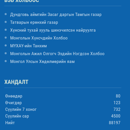
ВЭБ ХОЛБООС
Дундговь аймгийн Засаг даргын Тамгын газар
Татварын ерөнхий газар
Хүнсний тухай хууль шинэчилсэн найруулга
Монголын Хүнсчдийн Холбоо
МҮХАҮ-ийн Танхим
Монголын Ажил Олгогч Эздийн Нэгдсэн Холбоо
Монгол Улсын Хөдөлмөрийн яам
ХАНДАЛТ
Өнөөдөр
80
Өчигдөр
123
Сүүлийн 7 хоног
732
Сүүлийн сар
4500
Нийт
88197