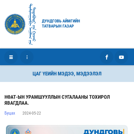
ᠳᠤᠮᠳᠠᠭᠣᠪᠢ ᠠᠶᠢᠮᠠᠭ ᠶ᠋ᠢᠨ
ᠲᠠᠲᠠᠪᠤᠷᠢ ᠶ᠋ᠢᠨ ᠭᠠᠵᠠᠷ
ДУНДГОВЬ АЙМГИЙН
ТАТВАРЫН ГАЗАР
ЦАГ ҮЕИЙН МЭДЭЭ, МЭДЭЭЛЭЛ
НӨАТ-ЫН УРАМШУУЛЛЫН СУГАЛААНЫ ТОХИРОЛ
ЯВАГДЛАА.
Буцах
2024-05-22