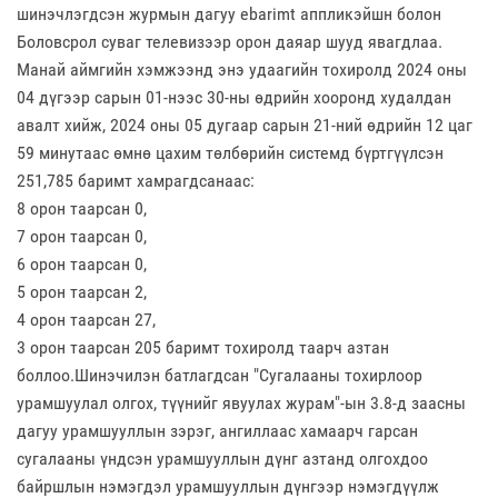
шинэчлэгдсэн журмын дагуу ebarimt аппликэйшн болон
Боловсрол суваг телевизээр орон даяар шууд явагдлаа.
Манай аймгийн хэмжээнд энэ удаагийн тохиролд 2024 оны
04 дүгээр сарын 01-нээс 30-ны өдрийн хооронд худалдан
авалт хийж, 2024 оны 05 дугаар сарын 21-ний өдрийн 12 цаг
59 минутаас өмнө цахим төлбөрийн системд бүртгүүлсэн
251,785 баримт хамрагдсанаас:
8 орон таарсан 0,
7 орон таарсан 0,
6 орон таарсан 0,
5 орон таарсан 2,
4 орон таарсан 27,
3 орон таарсан 205 баримт тохиролд таарч азтан
боллоо.Шинэчилэн батлагдсан "Сугалааны тохирлоор
урамшуулал олгох, түүнийг явуулах журам"-ын 3.8-д заасны
дагуу урамшууллын зэрэг, ангиллаас хамаарч гарсан
сугалааны үндсэн урамшууллын дүнг азтанд олгохдоо
байршлын нэмэгдэл урамшууллын дүнгээр нэмэгдүүлж