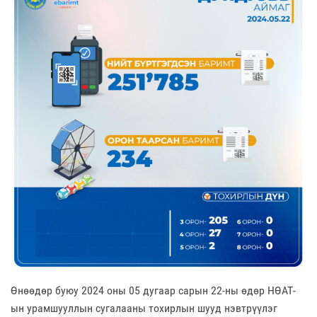
Өнөөдөр буюу 2024 оны 05 дугаар сарын 22-ны өдөр НӨАТ-
ын урамшууллын сугалааны тохирлын шууд нэвтрүүлэг